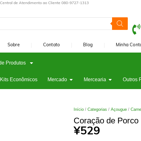
Central de Atendimento ao Cliente 080-9727-1313
Sobre
Contato
Blog
Minha Cont
de Produtos
Kits Econômicos
Mercado
Mercearia
Outros 
Início
/
Categorias
/
Açougue
/
Carne
Coração de Porco
¥
529