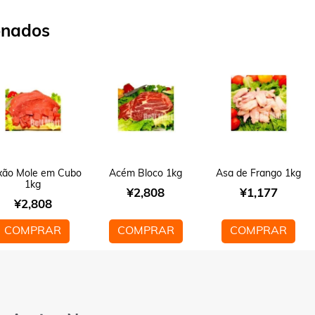
onados
xão Mole em Cubo
Acém Bloco 1kg
Asa de Frango 1kg
1kg
¥
2,808
¥
1,177
¥
2,808
COMPRAR
COMPRAR
COMPRAR