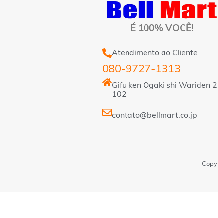
É 100% VOCÊ!
Atendimento ao Cliente
080-9727-1313
Gifu ken Ogaki shi Wariden 2
102
contato@bellmart.co.jp
Copyr