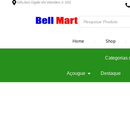
Gifu ken Ogaki shi Wariden 2-102
Home
Shop
Categorias 
Açougue
Destaque