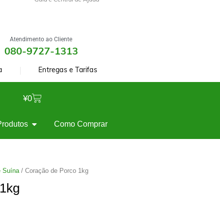
Guia e Central de Ajuda
Atendimento ao Cliente
080-9727-1313
a
Entregas e Tarifas
¥
0
Produtos
Como Comprar
 Suína
/ Coração de Porco 1kg
 1kg