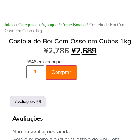
Início
/
Categorias
/
Açougue
/
Carne Bovina
/ Costela de Boi Com
Osso em Cubos 1kg
Costela de Boi Com Osso em Cubos 1kg
¥
2,786
¥
2,689
9946 em estoque
Comprar
Avaliações (0)
Avaliações
Não há avaliações ainda.
Seja o primeiro a avaliar “Costela de Boi Com