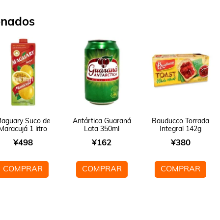
onados
aguary Suco de
Antártica Guaraná
Bauducco Torrada
Maracujá 1 litro
Lata 350ml
Integral 142g
¥
498
¥
162
¥
380
COMPRAR
COMPRAR
COMPRAR