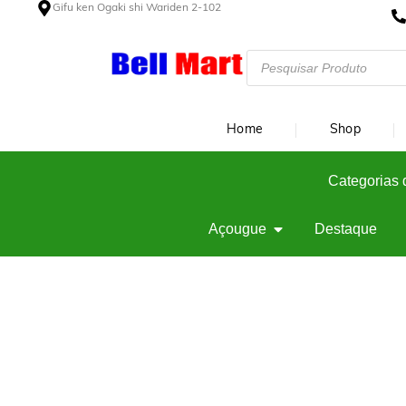
Gifu ken Ogaki shi Wariden 2-102
Home
Shop
Categorias 
Açougue
Destaque