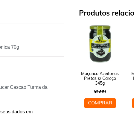
Produtos relaci
onica 70g
Maçarico Azeitonas
M
Pretas s/ Caroço
345g
Acucar Cascao Turma da
¥
599
COMPRAR
 seus dados em