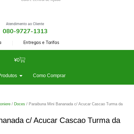
Guia e Central de Ajuda
Atendimento ao Cliente
080-9727-1313
a
Entregas e Tarifas
¥
0
Produtos
Como Comprar
oniere
/
Doces
/ Paraibuna Mini Bananada c/ Acucar Cascao Turma da
nanada c/ Acucar Cascao Turma da