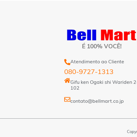
É 100% VOCÊ!
Atendimento ao Cliente
080-9727-1313
Gifu ken Ogaki shi Wariden 2
102
contato@bellmart.co.jp
Copyr