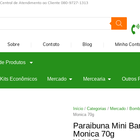
Central de Atendimento ao Cliente 080-9727-1313
Sobre
Contato
Blog
Minha Cont
de Produtos
Kits Econômicos
Mercado
Mercearia
Outros 
Início
/
Categorias
/
Mercado
/
Bomb
Monica 70g
Paraibuna Mini Ba
Monica 70g