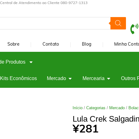
Central de Atendimento ao Cliente 080-9727-1313
Sobre
Contato
Blog
Minha Cont
de Produtos
Kits Econômicos
Mercado
Mercearia
Outros 
Início
/
Categorias
/
Mercado
/
Bolac
Lula Crek Salgadi
¥
281