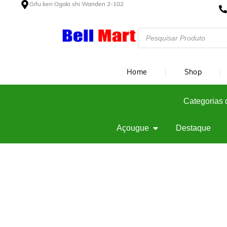
Gifu ken Ogaki shi Wariden 2-102
Home
Shop
Categorias 
Açougue
Destaque