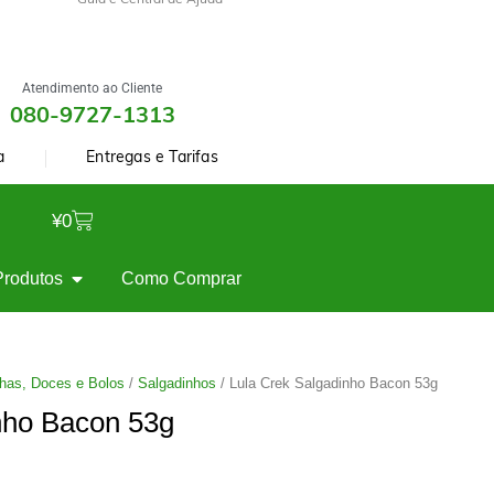
Guia e Central de Ajuda
Atendimento ao Cliente
080-9727-1313
a
Entregas e Tarifas
¥
0
Produtos
Como Comprar
has, Doces e Bolos
/
Salgadinhos
/ Lula Crek Salgadinho Bacon 53g
nho Bacon 53g