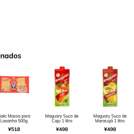
onados
alo Massa para
Maguary Suco de
Maguary Suco de
Lasanha 500g
Caju 1 litro
Maracujá 1 litro
¥
518
¥
498
¥
498