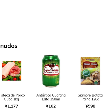
onados
isteca de Porco
Antártica Guaraná
Siamore Batata
Cubo 1kg
Lata 350ml
Palha 120g
¥
1,177
¥
162
¥
598