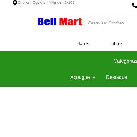
Gifu ken Ogaki shi Wariden 2-102
Home
Shop
Categorias
Açougue
Destaque