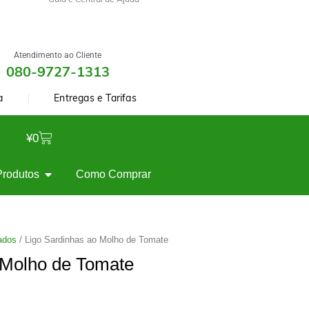
Guia e Central de Ajuda
Atendimento ao Cliente
080-9727-1313
a
Entregas e Tarifas
¥
0
Produtos
Como Comprar
ados
/ Ligo Sardinhas ao Molho de Tomate
 Molho de Tomate