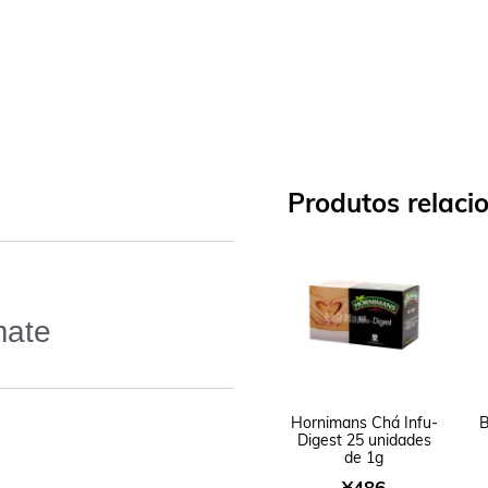
Produtos relaci
mate
Hornimans Chá Infu-
B
Digest 25 unidades
de 1g