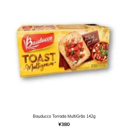
Bauducco Torrada MultiGrão 142g
¥
380