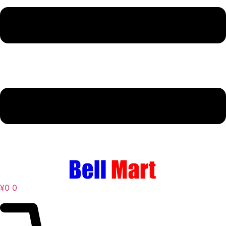
¥
0
0