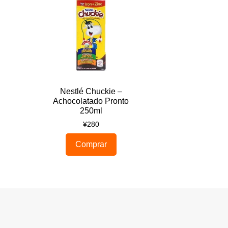
Nestlé Chuckie –
Achocolatado Pronto
250ml
¥
280
Comprar