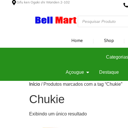
Gifu ken Ogaki shi Wariden 2-102
Home
Shop
Categorias
Açougue
Destaque
Início
/ Produtos marcados com a tag “Chukie”
Chukie
Exibindo um único resultado