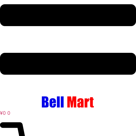
¥
0
0